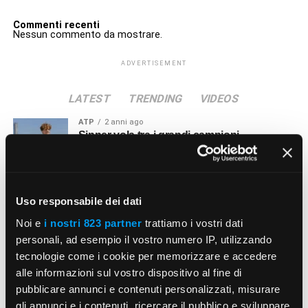
Commenti recenti
Nessun commento da mostrare.
ADVERTISEMENT
LATEST
TRENDING
VIDEOS
ATP
2 anni ago
Sinner vola tra i grandi campioni
SLAM
2 anni ago
Francesca Schiavone e la sua vittoria al
Uso responsabile dei dati
Grande Slam
Noi e
i nostri 823 partner
trattiamo i vostri dati
personali, ad esempio il vostro numero IP, utilizzando
ATP
2 anni ago
tecnologie come i cookie per memorizzare e accedere
Alessandro Petrone, coach di Matteo
alle informazioni sul vostro dispositivo al fine di
Arnaldi
pubblicare annunci e contenuti personalizzati, misurare
gli annunci e i contenuti, ricercare il pubblico e sviluppare
PERSONAGGI
3 anni ago