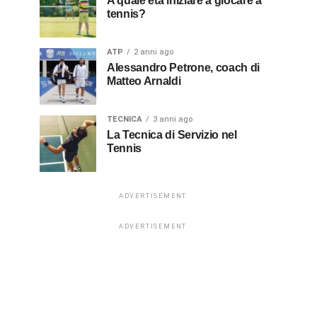
A quale età iniziare a giocare a
tennis?
ATP
2 anni ago
Alessandro Petrone, coach di
Matteo Arnaldi
TECNICA
3 anni ago
La Tecnica di Servizio nel
Tennis
ADVERTISEMENT
ADVERTISEMENT