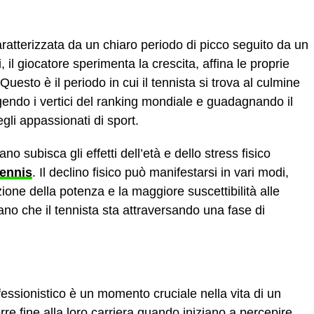
aratterizzata da un chiaro periodo di picco seguito da un
 il giocatore sperimenta la crescita, affina le proprie
. Questo è il periodo in cui il tennista si trova al culmine
gendo i vertici del ranking mondiale e guadagnando il
egli appassionati di sport.
no subisca gli effetti dell’età e dello stress fisico
tennis
. Il declino fisico può manifestarsi in vari modi,
zione della potenza e la maggiore suscettibilità alle
ano che il tennista sta attraversando una fase di
ofessionistico è un momento cruciale nella vita di un
rre fine alla loro carriera quando iniziano a percepire