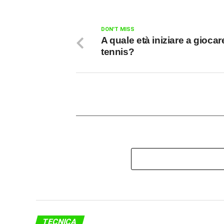
DON'T MISS
A quale età iniziare a giocar
tennis?
TECNICA