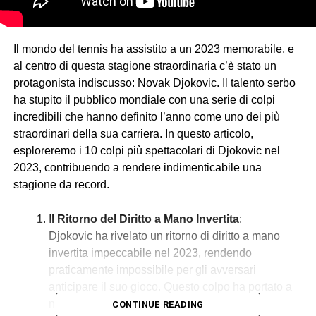
Il mondo del tennis ha assistito a un 2023 memorabile, e
al centro di questa stagione straordinaria c’è stato un
protagonista indiscusso: Novak Djokovic. Il talento serbo
ha stupito il pubblico mondiale con una serie di colpi
incredibili che hanno definito l’anno come uno dei più
straordinari della sua carriera. In questo articolo,
esploreremo i 10 colpi più spettacolari di Djokovic nel
2023, contribuendo a rendere indimenticabile una
stagione da record.
I
l Ritorno del Diritto a Mano Invertita
:
Djokovic ha rivelato un ritorno di diritto a mano
invertita impeccabile nel 2023, rendendo
praticamente impossibile per gli avversari
anticipare il suo gioco. Questo colpo ha portato a
numerosi vincenti e ha reso Djokovic un
CONTINUE READING