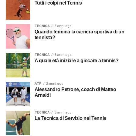
Tutti i colpi nel Tennis
possa raggiungere questo traguardo nel prossimo futuro.
Inoltre, punta a consolidare la sua posizione tra i primi
dieci giocatori del mondo e a competere costantemente
per i titoli nei tornei più prestigiosi del circuito ATP.
TECNICA
3 anni ago
Quando termina la carriera sportiva di un
tennista?
Hubert Hurkacz rappresenta il futuro luminoso del tennis
polacco e mondiale. Con il suo gioco potente, la sua
abilità tattica e la sua mentalità da vero combattente, è
TECNICA
3 anni ago
A quale età iniziare a giocare a tennis?
destinato a diventare uno dei protagonisti del circuito
ATP
nei prossimi anni. Gli appassionati di tennis possono
aspettarsi di vedere grandi cose da lui nel corso della sua
carriera, e non vedono l’ora di seguirlo nel suo percorso
ATP
2 anni ago
Alessandro Petrone, coach di Matteo
verso il successo.
Arnaldi
ADVERTISEMENT
TECNICA
3 anni ago
La Tecnica di Servizio nel Tennis