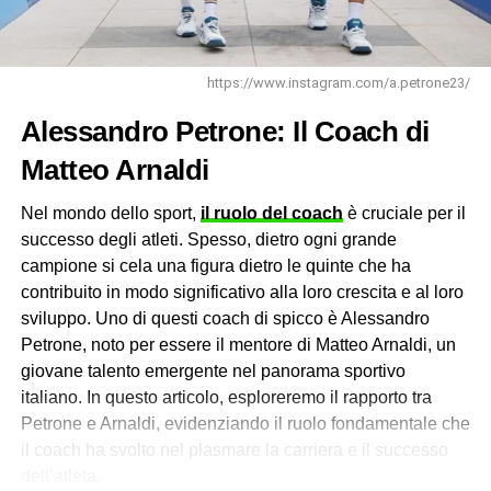
giovane finalista in un torneo di questo livello dal 2008.
Da allora, ha continuato a collezionare successi
impressionanti, tra cui la vittoria nel torneo ATP 250 a
https://www.instagram.com/a.petrone23/
Sofia nel 2020 e la sua prima apparizione nei quarti di
finale di un torneo del Grande Slam agli US Open dello
Alessandro Petrone: Il Coach di
stesso anno.
Matteo Arnaldi
Ma forse il momento più significativo della carriera di
Nel mondo dello sport,
il ruolo del coach
è cruciale per il
Sinner è stato il suo trionfo nel Masters di Miami nel 2023.
successo degli atleti. Spesso, dietro ogni grande
Battendo alcuni dei migliori giocatori del mondo, tra cui
campione si cela una figura dietro le quinte che ha
Novak Djokovic e Rafael Nadal, Sinner vola tra i grandi
contribuito in modo significativo alla loro crescita e al loro
campioni. Questa vittoria ha confermato il suo status
sviluppo. Uno di questi coach di spicco è Alessandro
come uno dei migliori giocatori del mondo e ha fatto di lui
Petrone, noto per essere il mentore di Matteo Arnaldi, un
un eroe nazionale in Italia.
giovane talento emergente nel panorama sportivo
italiano. In questo articolo, esploreremo il rapporto tra
L’impatto di Sinner sul Tennis Italiano
Petrone e Arnaldi, evidenziando il ruolo fondamentale che
il coach ha svolto nel plasmare la carriera e il successo
L’ascesa di
Jannik Sinner
ha avuto un impatto
dell’atleta.
significativo sul tennis italiano. Grazie ai suoi successi sul