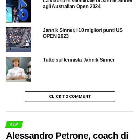
La vittoria in semifinale di Jannik Sinner
agli Australian Open 2024
Le Caratteristiche distintive di Sinner
Ci sono diverse caratteristiche che distinguono
Jannik
Jannik Sinner, i 10 migliori punti US
Sinner
dagli altri giocatori del circuito. In primo luogo, la
OPEN 2023
sua tecnica impeccabile e la sua capacità di adattarsi a
diversi stili di gioco lo rendono un avversario temibile su
qualsiasi superficie. Che si tratti di terra battuta, cemento
Tutto sul tennista Jannik Sinner
o erba, Sinner sa come far valere il suo gioco e mettere
sotto pressione i suoi avversari.
In secondo luogo, la sua mentalità competitiva e la sua
determinazione incrollabile sono state evidenti in molte
CLICK TO COMMENT
delle sue partite più impegnative. Sinner non si arrende
mai, anche quando le cose sembrano andare male.
Questa tenacia e resilienza lo hanno aiutato a superare
numerosi ostacoli lungo il suo percorso e a emergere
ATP
come uno dei giocatori più temuti del circuito.
Alessandro Petrone, coach di