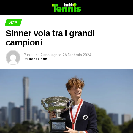
ATP
Sinner vola tra i grandi
campioni
Published
2 anni ago
on
26 Febbraio 2024
By
Redazione