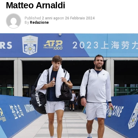
Matteo Arnaldi
ADVERTISEMENT
Published
2 anni ago
on
26 Febbraio 2024
By
Redazione
Infine, va sottolineato il suo approccio professionale e la
sua dedizione al miglioramento costante. Sinner è noto
per il suo impegno nei confronti del suo allenamento e
della sua preparazione fisica, e questo si riflette nei suoi
risultati in campo. È sempre alla ricerca di modi per
migliorare il suo gioco e rimanere al passo con
l’evoluzione del tennis moderno.
Il Successo di Sinner sul Circuito
Mondiale
Fin dal suo debutto nel circuito professionistico, Jannik
Sinner ha dimostrato di essere un contendente serio nei
tornei più importanti del mondo. Ha raggiunto la finale del
torneo ATP 500 a Vienna nel 2019, diventando il più