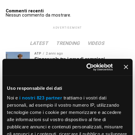
Commenti recenti
Nessun commento da mostrare.
ADVERTISEMENT
LATEST
TRENDING
VIDEOS
ATP
2 anni ago
Sinner vola tra i grandi campioni
SLAM
2 anni ago
Francesca Schiavone e la sua vittoria al
Uso responsabile dei dati
Grande Slam
Noi e
i nostri 823 partner
trattiamo i vostri dati
personali, ad esempio il vostro numero IP, utilizzando
ATP
2 anni ago
tecnologie come i cookie per memorizzare e accedere
Alessandro Petrone, coach di Matteo
alle informazioni sul vostro dispositivo al fine di
Arnaldi
pubblicare annunci e contenuti personalizzati, misurare
gli annunci e i contenuti, ricercare il pubblico e sviluppare
PERSONAGGI
3 anni ago