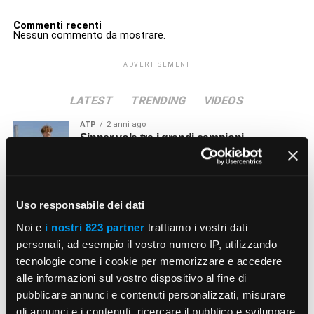
Commenti recenti
Nessun commento da mostrare.
ADVERTISEMENT
LATEST
TRENDING
VIDEOS
ATP
2 anni ago
Sinner vola tra i grandi campioni
SLAM
2 anni ago
Francesca Schiavone e la sua vittoria al
Uso responsabile dei dati
Grande Slam
Noi e
i nostri 823 partner
trattiamo i vostri dati
personali, ad esempio il vostro numero IP, utilizzando
ATP
2 anni ago
tecnologie come i cookie per memorizzare e accedere
Alessandro Petrone, coach di Matteo
alle informazioni sul vostro dispositivo al fine di
Arnaldi
pubblicare annunci e contenuti personalizzati, misurare
gli annunci e i contenuti, ricercare il pubblico e sviluppare
PERSONAGGI
3 anni ago