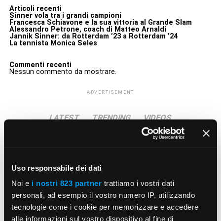
Articoli recenti
Sinner vola tra i grandi campioni
Francesca Schiavone e la sua vittoria al Grande Slam
Alessandro Petrone, coach di Matteo Arnaldi
Jannik Sinner: da Rotterdam ’23 a Rotterdam ’24
La tennista Monica Seles
Commenti recenti
Nessun commento da mostrare.
ADVERTISEMENT
LATEST
TRENDING
VIDEOS
ATP
2 anni ago
Sinner vola tra i grandi campioni
Uso responsabile dei dati
SLAM
2 anni ago
Noi e
i nostri 823 partner
trattiamo i vostri dati
Francesca Schiavone e la sua vittoria al
personali, ad esempio il vostro numero IP, utilizzando
Grande Slam
tecnologie come i cookie per memorizzare e accedere
alle informazioni sul vostro dispositivo al fine di