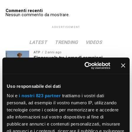
Commenti recenti
Nessun commento da mostrare.
ADVERTISEMENT
LATEST
TRENDING
VIDEOS
ATP
2 anni ago
Sinner vola tra i grandi campioni
SLAM
2 anni ago
Francesca Schiavone e la sua vittoria al
Uso responsabile dei dati
Grande Slam
Noi e
i nostri 823 partner
trattiamo i vostri dati
personali, ad esempio il vostro numero IP, utilizzando
ATP
2 anni ago
tecnologie come i cookie per memorizzare e accedere
Alessandro Petrone, coach di Matteo
alle informazioni sul vostro dispositivo al fine di
Arnaldi
pubblicare annunci e contenuti personalizzati, misurare
gli annunci e i contenuti, ricercare il pubblico e sviluppare
PERSONAGGI
3 anni ago