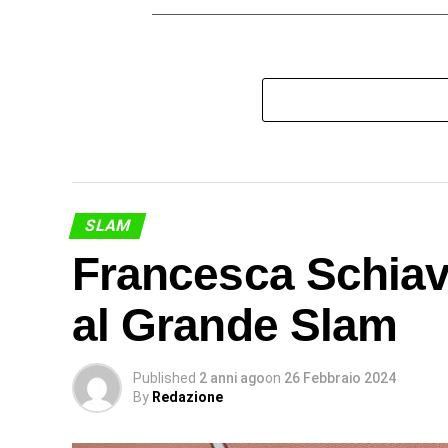
SLAM
Francesca Schiavo
al Grande Slam
Published
2 anni ago
on
26 Febbraio 2024
By
Redazione