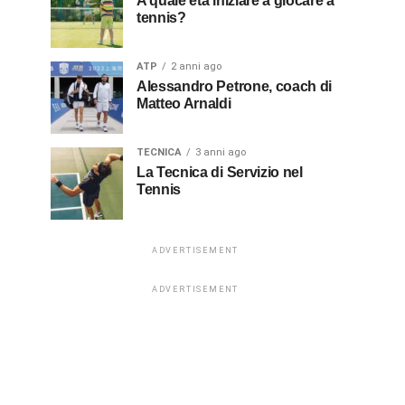
A quale età iniziare a giocare a
tennis?
ATP
2 anni ago
Alessandro Petrone, coach di
Matteo Arnaldi
TECNICA
3 anni ago
La Tecnica di Servizio nel
Tennis
ADVERTISEMENT
ADVERTISEMENT