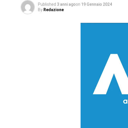
Published
3 anni ago
on
19 Gennaio 2024
By
Redazione