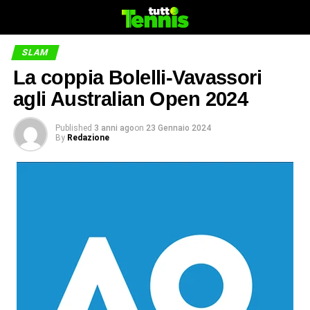
SLAM
La coppia Bolelli-Vavassori
agli Australian Open 2024
Published
3 anni ago
on
23 Gennaio 2024
By
Redazione