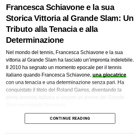
Questa combinazione di stili ha dimostrato di essere
Francesca Schiavone e la sua
vincente fin dai
primi incontri degli Australian Open
Storica Vittoria al Grande Slam: Un
2024
.
Tributo alla Tenacia e alla
Determinazione
ADVERTISEMENT
Nel mondo del tennis, Francesca Schiavone e la sua
vittoria al Grande Slam ha lasciato un’impronta indelebile.
Il duo italiano ha affrontato avversari di alto calibro nel
Il 2010 ha segnato un momento epocale per il tennis
corso del torneo, dimostrando una notevole coesione e
italiano quando Francesca Schiavone,
una giocatrice
resilienza. La loro abilità nel comunicare in campo, la
con una tenacia e una determinazione senza pari. Ha
sincronizzazione nei movimenti e la capacità di coprirsi a
conquistato il titolo del Roland Garros, diventando la
vicenda sono elementi che li rendono una coppia temibile
prima tennista italiana a vincere un torneo del Grande
sul campo da tennis.
Slam nel singolo femminile.
Un viaggio emozionante agli
Francesca Schiavone: Un’Icona
CONTINUE READING
Australian Open
della Determinazione Italiana
Il cammino della coppia Bolelli-Vavassori agli Australian