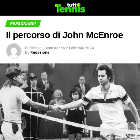
PERSONAGGI
Il percorso di John McEnroe
Published
3 anni ago
on
2 Febbraio 2024
By
Redazione