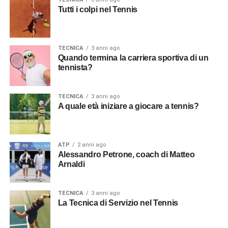
Tutti i colpi nel Tennis
possa raggiungere questo traguardo nel prossimo futuro.
Inoltre, punta a consolidare la sua posizione tra i primi
dieci giocatori del mondo e a competere costantemente
per i titoli nei tornei più prestigiosi del circuito ATP.
TECNICA
3 anni ago
Quando termina la carriera sportiva di un
tennista?
Hubert Hurkacz rappresenta il futuro luminoso del tennis
polacco e mondiale. Con il suo gioco potente, la sua
abilità tattica e la sua mentalità da vero combattente, è
TECNICA
3 anni ago
A quale età iniziare a giocare a tennis?
destinato a diventare uno dei protagonisti del circuito
ATP
nei prossimi anni. Gli appassionati di tennis possono
aspettarsi di vedere grandi cose da lui nel corso della sua
carriera, e non vedono l’ora di seguirlo nel suo percorso
ATP
2 anni ago
Alessandro Petrone, coach di Matteo
verso il successo.
Arnaldi
ADVERTISEMENT
TECNICA
3 anni ago
La Tecnica di Servizio nel Tennis