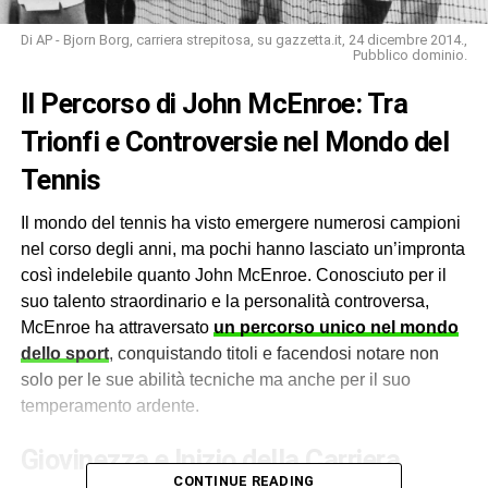
Di AP - Bjorn Borg, carriera strepitosa, su gazzetta.it, 24 dicembre 2014.,
Pubblico dominio.
Il Percorso di John McEnroe: Tra
Trionfi e Controversie nel Mondo del
Tennis
Il mondo del tennis ha visto emergere numerosi campioni
nel corso degli anni, ma pochi hanno lasciato un’impronta
così indelebile quanto John McEnroe. Conosciuto per il
suo talento straordinario e la personalità controversa,
McEnroe ha attraversato
un percorso unico nel mondo
dello sport
, conquistando titoli e facendosi notare non
solo per le sue abilità tecniche ma anche per il suo
temperamento ardente.
Giovinezza e Inizio della Carriera
CONTINUE READING