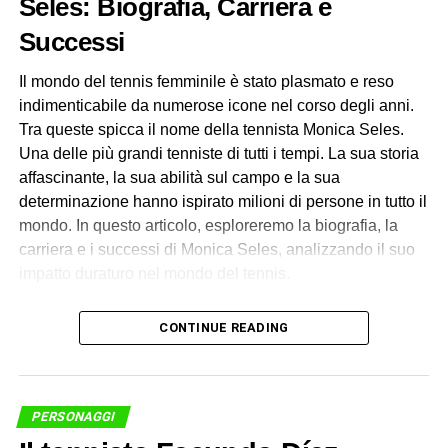
Seles: Biografia, Carriera e
Successi
Il Declino e il Ritiro
Il mondo del tennis femminile è stato plasmato e reso
Verso la fine degli anni ’80, McEnroe inizia a
indimenticabile da numerose icone nel corso degli anni.
sperimentare una diminuzione della sua forma fisica e
Tra queste spicca il nome della tennista Monica Seles.
della sua posizione nelle classifiche. Il passaggio
Una delle più grandi tenniste di tutti i tempi. La sua storia
generazionale nel tennis porta nuovi talenti a emergere, e
affascinante, la sua abilità sul campo e la sua
McEnroe fatica a mantenere il dominio che aveva avuto in
determinazione hanno ispirato milioni di persone in tutto il
passato. Nel 1992, decide di ritirarsi dal tennis
mondo. In questo articolo, esploreremo la biografia, la
professionistico, chiudendo un capitolo straordinario della
carriera e i successi di Monica Seles, analizzando il suo
sua carriera.
impatto duraturo nel mondo del tennis.
Dopo il Tennis
Biografia di Monica Seles
CONTINUE READING
Anche dopo il ritiro, McEnroe rimane una figura
La tennista Monica Seles è nata il 2 dicembre 1973 a
prominente nel mondo del tennis. Diventa un
Novi Sad, in Serbia, all’epoca parte della Jugoslavia. Fin
commentatore televisivo rispettato e partecipa a eventi
da
giovane
, ha dimostrato un talento straordinario per il
PERSONAGGI
esibizione. La sua voce unica e la sua prospettiva esperta
tennis. Ha attirato l’attenzione degli osservatori del mondo