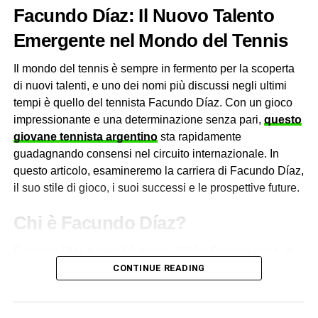
RELATED TOPICS:
TONINOZUGARELLI
suo primo titolo del Grande Slam agli Open di Francia a
Facundo Díaz: Il Nuovo Talento
soli 16 anni, diventando così la più giovane vincitrice del
Emergente nel Mondo del Tennis
UP NEXT
torneo.
Biografia di Magdalena Fręch
Il mondo del tennis è sempre in fermento per la scoperta
DON'T MISS
Il dominio di Monica Seles è proseguito nei successivi
di nuovi talenti, e uno dei nomi più discussi negli ultimi
Il ritiro di John Millman
anni ’90, durante i quali ha dominato il tennis mondiale
tempi è quello del tennista Facundo Díaz. Con un gioco
con la sua potenza e il suo stile di gioco inconfondibile.
impressionante e una determinazione senza pari,
questo
Ha vinto numerosi titoli del Grande Slam, inclusi sette
giovane tennista argentino
sta rapidamente
titoli dell’
Open di Francia
e cinque titoli dell’Open degli
guadagnando consensi nel circuito internazionale. In
Stati Uniti. La sua rivalità con Steffi Graf è diventata
questo articolo, esamineremo la carriera di Facundo Díaz,
leggendaria, caratterizzata da match epici e scontri
il suo stile di gioco, i suoi successi e le prospettive future.
avvincenti che hanno tenuto con il fiato sospeso gli
appassionati di tennis di tutto il mondo.
Chi è Facundo Díaz?
Facundo Díaz è nato il 5 marzo 2000 a Buenos Aires, in
ADVERTISEMENT
Argentina. Fin da giovane, ha dimostrato un interesse e
CONTINUE READING
un talento straordinario per il tennis. Ha iniziato a giocare
a livello competitivo fin dall’età di otto anni e ha
Tuttavia, la carriera di Monica Seles ha subito una battuta