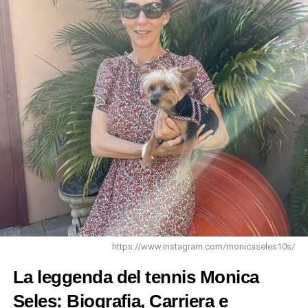
internazionali, contribuendo a consolidare la presenza del
paese nel panorama tennistico mondiale. La sua abilità
nel gestire la pressione nei momenti cruciali e la sua etica
del lavoro instancabile lo hanno reso un esempio per le
generazioni future di tennisti italiani.
L’Impegno Fuori dal Campo
Oltre alle sue gesta sul campo da tennis, Tonino Zugarelli
ha dimostrato un impegno costante nel promuovere lo
sport in Italia. Ha dedicato tempo ed energie a iniziative
volte a diffondere la cultura tennistica nel paese,
lavorando con giovani talenti e partecipando a programmi
di sviluppo del
tennis
giovanile. La sua visione era quella
di creare un ambiente favorevole alla crescita e alla
formazione dei futuri campioni italiani.
https://www.instagram.com/monicaseles10s/
La leggenda del tennis Monica
ADVERTISEMENT
Seles: Biografia, Carriera e