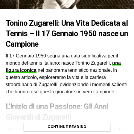
Tonino Zugarelli: Una Vita Dedicata al
Tennis – Il 17 Gennaio 1950 nasce un
Campione
Il 17 Gennaio 1950 segna una data significativa per il
mondo del tennis italiano: nasce Tonino Zugarelli,
una
figura iconica
nel panorama tennistico nazionale. In
questo articolo, esploreremo la vita e la carriera
straordinaria di Zugarelli, evidenziando i momenti salienti
che hanno reso questo giocatore un vero campione.
L’Inizio di una Passione: Gli Anni
Giovanili di Zugarelli
CONTINUE READING
Tonino Zugarelli è cresciuto in un contesto in cui il tennis