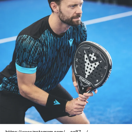
coppie provenienti da tutto il mondo che competono per
vincere il titolo. I punti guadagnati in ogni tappa
contribuiscono alla classifica mondiale dei giocatori,
creando una competizione avvincente e fornendo un
incentivo continuo per eccellere.
Gli eventi del WPT sono suddivisi in diverse categorie,
con i tornei Master e i tornei Challenger che offrono
differenti livelli di punti e prestigio. Ciò permette ai
giocatori di scalare la classifica attraverso le loro
performance in diverse tappe del tour.
ADVERTISEMENT
Impatto Globale del World Padel Tour
Il World Padel Tour ha avuto un impatto significativo sulla