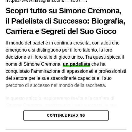
https://www.instagram.com/__sc87__/
diffusione globale del padel. Con la sua presenza in
Scopri tutto su Simone Cremona,
molte nazioni, il WPT ha contribuito a promuovere lo sport
e a far sì che diventasse sempre più accessibile a livello
il Padelista di Successo: Biografia,
internazionale. La visibilità offerta dal tour ha attirato
Carriera e Segreti del Suo Gioco
sponsor e media, contribuendo a far crescere
ulteriormente la popolarità del padel.
Il mondo del padel è in continua crescita, con atleti che
emergono e si distinguono per il loro talento, la loro
Inoltre, il World Padel Tour ha giocato un ruolo chiave nel
dedizione e il loro stile di gioco unico. Tra questi spicca il
migliorare la professionalità dello sport. La creazione di
nome di Simone Cremona,
un padelista
che ha
un circuito dedicato ai migliori giocatori del mondo ha
conquistato l’ammirazione di appassionati e professionisti
portato a un aumento del livello di competizione e ha
del settore per le sue straordinarie capacità e il suo
contribuito a creare modelli di riferimento per i giovani
percorso di successo nel mondo della racchetta.
aspiranti professionisti.
In questo articolo, esploreremo la vita e la carriera di
Tecnologia e Innovazione
Simone Cremona, analizzando i suoi successi, le sue
strategie di gioco e i segreti che lo hanno reso un’icona
Il World Padel Tour non è solo uno spettacolo sportivo,
CONTINUE READING
del padel.
ma anche un terreno fertile per l’innovazione tecnologica
nel padel. L’introduzione di telecamere ad alta