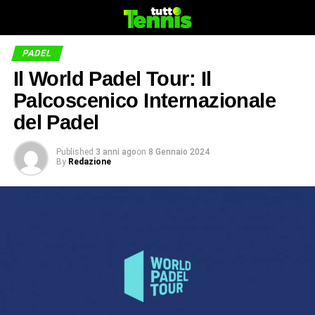
PADEL
Il World Padel Tour: Il
Palcoscenico Internazionale
del Padel
Published
3 anni ago
on
8 Gennaio 2024
By
Redazione