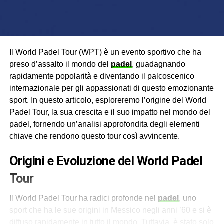
Il World Padel Tour (WPT) è un evento sportivo che ha
preso d’assalto il mondo del
padel
, guadagnando
rapidamente popolarità e diventando il palcoscenico
internazionale per gli appassionati di questo emozionante
sport. In questo articolo, esploreremo l’origine del World
Padel Tour, la sua crescita e il suo impatto nel mondo del
padel, fornendo un’analisi approfondita degli elementi
chiave che rendono questo tour così avvincente.
Origini e Evoluzione del World Padel
Tour
Il World Padel Tour ha radici profonde nel
padel
, uno
sport che ha le sue origini in Messico negli anni ’60 e si è
diffuso rapidamente in tutto il mondo. Tuttavia, è stato solo