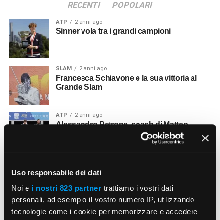
RECENTI
POPOLARI
ATP
2 anni ago
Sinner vola tra i grandi campioni
SLAM
2 anni ago
Francesca Schiavone e la sua vittoria al
Grande Slam
ATP
2 anni ago
Alessandro Petrone, coach di Matteo
Arnaldi
ATP
2 anni ago
Jannik Sinner: da Rotterdam ’23 a
Uso responsabile dei dati
Rotterdam ’24
Noi e
i nostri 823 partner
trattiamo i vostri dati
personali, ad esempio il vostro numero IP, utilizzando
PERSONAGGI
2 anni ago
tecnologie come i cookie per memorizzare e accedere
La tennista Monica Seles