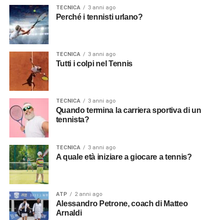
terze parti, per personalizzare contenuti ed annunci, per
TECNICA
3 anni ago
fornire funzionalità dei social media e per analizzare il
Perché i tennisti urlano?
nostro traffico, come meglio indicato nella
Cookie Policy
. Chiudendo questo banner tramite l’apposito comando
“X” continuerai la navigazione del sito in assenza di
TECNICA
3 anni ago
cookie o altri strumenti di tracciamento diversi da quelli
Tutti i colpi nel Tennis
tecnici.
TECNICA
3 anni ago
Quando termina la carriera sportiva di un
tennista?
TECNICA
3 anni ago
A quale età iniziare a giocare a tennis?
ATP
2 anni ago
Alessandro Petrone, coach di Matteo
Arnaldi