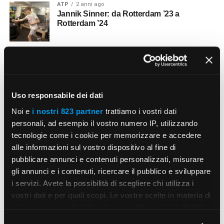
ATP
2 anni ago
Jannik Sinner: da Rotterdam ’23 a
Rotterdam ’24
PERSONAGGI
2 anni ago
La tennista Monica Seles
Uso responsabile dei dati
PADEL
2 anni ago
Il padelista Simone Cremona
Noi e
i nostri 823 partner
trattiamo i vostri dati
personali, ad esempio il vostro numero IP, utilizzando
tecnologie come i cookie per memorizzare e accedere
alle informazioni sul vostro dispositivo al fine di
PERSONAGGI
2 anni ago
Il tennista Facundo Díaz
pubblicare annunci e contenuti personalizzati, misurare
gli annunci e i contenuti, ricercare il pubblico e sviluppare
i servizi. Avete la possibilità di scegliere chi utilizza i
vostri dati e per quali scopi. Le vostre scelte in materia di
SLAM
2 anni ago
Il vincitore di Wimbledon 2021
privacy sono applicabili solo su questa proprietà digitale
in cui avete effettuato le vostre scelte. È possibile