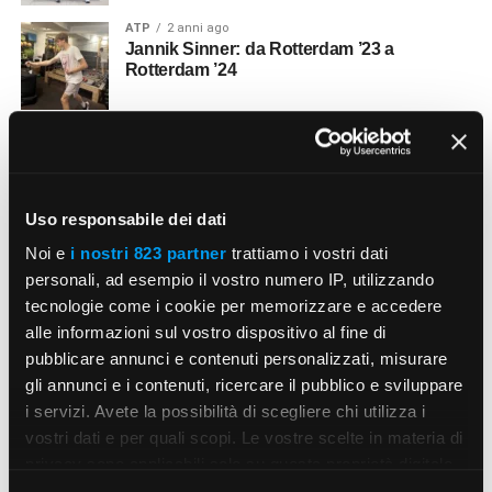
ATP
2 anni ago
Jannik Sinner: da Rotterdam ’23 a
Rotterdam ’24
PERSONAGGI
2 anni ago
La tennista Monica Seles
Uso responsabile dei dati
PADEL
2 anni ago
Noi e
i nostri 823 partner
trattiamo i vostri dati
Il padelista Simone Cremona
personali, ad esempio il vostro numero IP, utilizzando
tecnologie come i cookie per memorizzare e accedere
alle informazioni sul vostro dispositivo al fine di
PERSONAGGI
2 anni ago
pubblicare annunci e contenuti personalizzati, misurare
Il tennista Facundo Díaz
gli annunci e i contenuti, ricercare il pubblico e sviluppare
i servizi. Avete la possibilità di scegliere chi utilizza i
vostri dati e per quali scopi. Le vostre scelte in materia di
SLAM
2 anni ago
privacy sono applicabili solo su questa proprietà digitale
Il vincitore di Wimbledon 2021
in cui avete effettuato le vostre scelte. È possibile